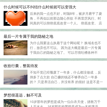
什么时候可以不纠结什么时候就可以变强大
后来的我一点也不好，时隔8年，被岁月磨平了菱
角，不再似以前那边随心所欲 不再雷厉风行。时
间真的可以彻彻底底改变一个人。 彻底改变。 店
铺接手已经有3个半月。从一开始的坚定到犹豫到
笃定到现在的纠结，个中艰辛真是难以言喻。 淘
最后一片专属于我的隐秘之地
宝总是在你以为正确的时候给你致...
为什么我要这么执着于这个网站呢？ 换域名也不
行，放弃也不可以。 因为这大概是最后一片专属
于我自己的隐秘之地了。 可以尽情吐槽各种不
快，委屈却无人理解的时候可以一一记录下来。
不如意时可以尽情吐槽，这是专属于我的自由土
收拾行囊，整装待发
壤。 这是别人不知道的...
不知不觉已经颓废了一年多，什么都没做成 ，反
倒多了点欠款 自己赚的钱还不够养自己一年多
的？ 只是养活自己，并没有养 的很好 这是不是一
种悲哀？ 温水煮青蛙 ，浪子回头 。 所以，我要
再为自己努力一次 ！可是怎么努力呢？ &...
梦想很遥远，触不可及
10岁那年的梦想是成为一位白衣天使，拯救万千
人于水火。 16岁那年的梦想是成为一名程序员，