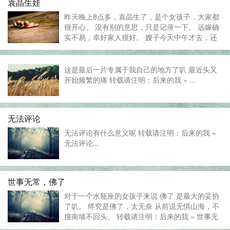
袁晶生娃
4年了，我还是很后悔。 ...
昨天晚上8点多，袁晶生了，是个女孩子，大家都
很开心。 没有别的意思，只是记录一下。 远嫁确
实不易，幸好家人很好。 嫂子今天中午才去，还
是坐的高铁。 也是很值得开心的一件事， 最让人
尴尬的是，她的孩子居然要叫我外婆。。。 我今
年芳龄才25就当...
这是最后一片专属于我自己的地方了叭 最近头又
开始频繁的痛 转载请注明：后来的我 » ...
无法评论
无法评论有什么意义呢 转载请注明：后来的我 »
无法评论...
世事无常，佛了
对于一个水瓶座的女孩子来说 佛了 是最大的妥协
了叭。 终究是佛了，太无奈 从前说无惧山海，不
撞南墙不回头。 转载请注明：后来的我 » 世事无
常，佛了...