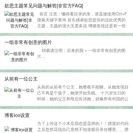
窃技术，就像以快手法变魔术一样，右手做障眼动
欲思主题常见问题与解答[非官方FAQ]
作，左手下手偷窃。她抓住看中的 东西，小指头
打开皮包，手一...
前言 注意：懒得看目录的亲，请直接使用Ctrl+F
搜索关键字查询 首先感谢欲思提供的这款优秀的
主题，主题的强大无需多说 博猪发现还是有一些
朋友在使用中有各种各样的问题，博猪将这些问题
集中起来，然后一起解答，希望能帮到诸位 PS ，
一组非常有创意的图片
其实很多都不是主题问题，而是W...
转载请注明：后来的我 » 一组非常有创意的图
片...
从前有一位公主
从前的从前有个公主，她整夜不能睡。从她发现自
己不再是个孩子，她便开始失眠。 十六岁生日的
时候，她的父王和母后告诉她，就像所有邻国的公
主一样，她必须找到一个英勇的王子，用爱俘虏
他，请他做国王，为她消灭一条有三颗头和六条带
博客ico设置
刺尾巴的千年巨龙。 怎么用爱俘虏一个王子？公
主问。王后叹口气...
为了上传这个小木瓜我也是蛮拼的！！摆渡好代码
之后忽然花现自己竟然不知道根目录在哪里。。摆