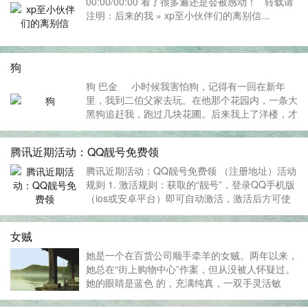
00:00/00:00 看了很多遍还是会被感动！ 转载请
注明：后来的我 » xp至小伙伴们的离别信...
狗
狗 巴金 小时候我害怕狗，记得有一回在新年
里，我到二伯父家去玩。在他那个花园内，一条大
黑狗追赶我，跑过几块花圃。后来我上了洋楼，才
躲过这一场灾难，没有让狗嘴咬坏我的腿。 以后
见着狗，我总是逃，它也总是追，而且屡屡望着我
腾讯近期活动：QQ靓号免费领
的影子狺狺狂吠。我...
腾讯近期活动：QQ靓号免费领 （注册地址）活动
规则 1. 激活规则：获取的“靓号”，登录QQ手机版
（ios或安卓平台）即可自动激活，激活后方可使
用其他产品。 2. 回收规则： （1）免费注册获取
的“靓号”，需在一周内完成激活，否则系统将自动
女贼
回收。 （2）获取的“靓号”遵...
她是一个在百货公司顺手牵羊的女贼。两年以来，
她总在“街上购物中心”作案，但从没被人怀疑过。
她的眼睛是蓝色 的，充满纯真，一双手灵活敏
捷，左肩上常挂着一只皮包，不大，也不校她的行