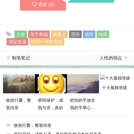
喜欢 (
0
)
人性
关于幸福
在路上
思悟
感悟
抉择
淘宝生涯
给我一台时光机
制皂笔记
人性的弱点
十大孤独等级
收拾行囊，整
密码保护：成
把你的手放在
装待发
熟与否，真的
我的手掌心，
跟年龄没有任
follow me
何关系
收拾行囊，整装待发
密码保护：成熟与否，真的跟年龄没有任何关系