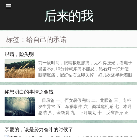
后来的我
标签：给自己的承诺
眼睛，险失明
前一段时间，眼睛极度胀痛，见不得强光，看电子
设备不到10分钟就疼痛不能忍，钻石灯一打开便
眼睛胀痛，配好钻石立即关掉，好几次还半眯着眼
睛强忍着不去看灯光，几天后，连自然太阳光都想
一键摁掉。。 视力短时间内急速下降，严重时还
终想明白的事情之金钱
会头晕恶心想吐-。- 这个世界从来不会给主动...
目录篇 一、侄女暑假完结 二、龙眼篇 三、专柜
发生异常 五、车祸事件 六、商城危机感 七、本月
总结 八、金钱观 九、下月规划 十、反省吾身 正
式篇 一：侄女千辛万苦终于脱离暑假魔爪，好后
悔没有陪她四处游走，仅陪伴她去超市扫货心里真
亲爱的，该是努力奋斗的时候了
心有些过意不去...