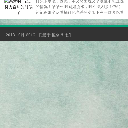
好久未动笔，因此，本文将出现文字凌乱不忍直视
的情况！哈哈~~时间如流水，时不待人哪！依然
还记得那个泛着橘红色光芒的夕阳下有一群奔跑着
的人儿，如今转眼间数年已过，也只能叹一声物是
人非！ 那个时候的我承受力比较弱，经常被作业
逼迫地喘不过气来，不过这也是我大天朝的一大特
2013.10月-2016 · 托管于
恒创
&
七牛
色~~ 今天到此...