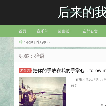
后来的
首页
音乐单
留言板！
左邻右舍
小伙伴们来玩啊~~
标签：碎语
把你的手放在我的手掌心，follow m
未分类
有缘才得以相遇，相
宿？ ————...
e