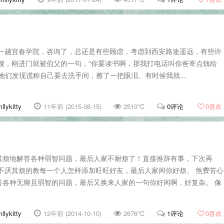
前天去了一趟宜春学院，咨询了，总还是有些顾虑，考虑到西安路途遥远，有些许
嫂嫂，刚进门就被伯父的一句，“你要读书啊，那我打电话叫你爸寄点钱给
她们发现谎称自己要去洗手间，擦了一把眼泪。有时候我就...
llykitty
11年前 (2015-08-15)
2510℃
0评论
0
喜欢
其烦地解答各种弱智问题，最后人家不耐烦了！直接推辞有事，下次再
不厌其烦的教每一个人怎样添加旺旺好友，最后人家闲你好烦。 煞费苦心
答各种无聊且弱智的问题，最后又换来人家的一句你好闲啊，好复杂。 像
llykitty
12年前 (2014-10-10)
2676℃
1评论
0
喜欢