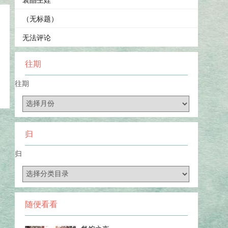
（无标题）
无法评论
往期
往期
归
归
随便看看