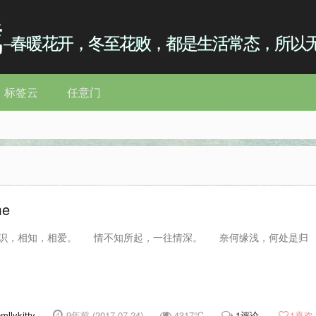
我
–春暖花开，冬至花败，都是生活常态，所以
标签云
任意门
e
识，相知，相爱。 情不知所起，一往情深。 奈何缘浅，何处是归
mllykitty
9年前 (2017-07-24)
4317℃
1评论
1
喜欢