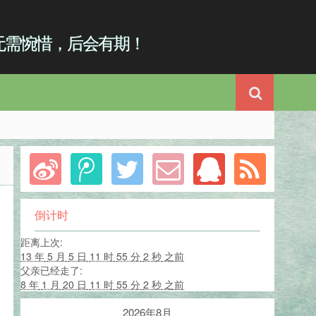
无需惋惜，后会有期！
倒计时
距离上次
:
13 年
5 月
5 日
11 时
55 分
3 秒
之前
父亲已经走了
:
8 年
1 月
20 日
11 时
55 分
3 秒
之前
2026年8月