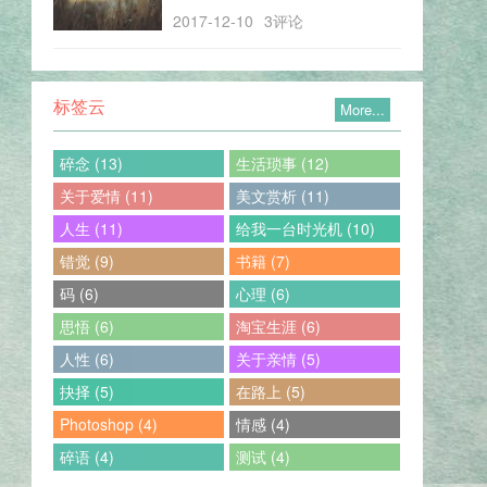
2017-12-10
3评论
标签云
More...
碎念 (13)
生活琐事 (12)
关于爱情 (11)
美文赏析 (11)
人生 (11)
给我一台时光机 (10)
错觉 (9)
书籍 (7)
码 (6)
心理 (6)
思悟 (6)
淘宝生涯 (6)
人性 (6)
关于亲情 (5)
抉择 (5)
在路上 (5)
Photoshop (4)
情感 (4)
碎语 (4)
测试 (4)