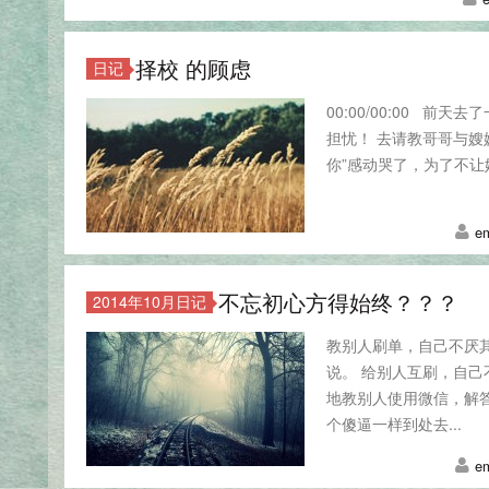
择校 的顾虑
日记
00:00/00:00 
担忧！ 去请教哥哥与
你”感动哭了，为了不让
em
不忘初心方得始终？？？
2014年10月日记
教别人刷单，自己不厌
说。 给别人互刷，自己
地教别人使用微信，解
个傻逼一样到处去...
em